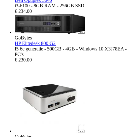
Dell Optiplex 3040
i3-6100 - 8GB RAM - 256GB SSD
€
234.00
GoBytes
HP Elitedesk 800 G2
I5 6e generatie - 500GB - 4GB - Windows 10 X3J78EA -
PC's
€
230.00
GoBytes