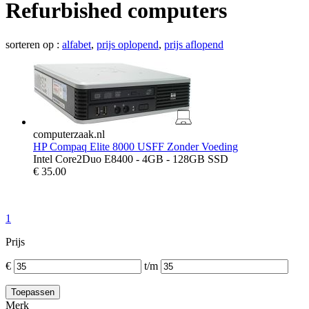
Refurbished computers
sorteren op :
alfabet
,
prijs oplopend
,
prijs aflopend
computerzaak.nl
HP Compaq Elite 8000 USFF Zonder Voeding
Intel Core2Duo E8400 - 4GB - 128GB SSD
€
35.00
1
Prijs
€
t/m
Merk