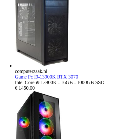
computerzaak.nl
Game Pc I9-13900K RTX 3070
Intel Core i9 13900K - 16GB - 1000GB SSD
€
1450.00