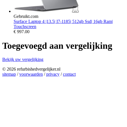
Gebruikt.com
Surface Laptop 4 |13.5| I7-1185| 512gb Ssd| 16gb Ram|
Touchscreen
€
997.00
Toegevoegd aan vergelijking
Bekijk uw vergelijking
© 2026 refurbishedvergelijker.nl
sitemap
/
voorwaarden
/
privacy
/
contact