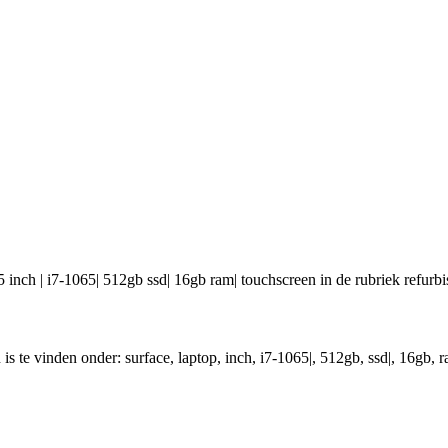
5 inch | i7-1065| 512gb ssd| 16gb ram| touchscreen in de rubriek refurbi
 is te vinden onder: surface, laptop, inch, i7-1065|, 512gb, ssd|, 16gb, 