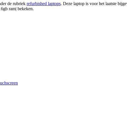
nder de rubriek
refurbished laptops
. Deze laptop is voor het laatste bij
 16gb ram| bekeken.
ouchscreen