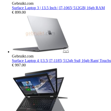
Gebruikt.com
Surface Laptop 3 | 13.5 Inch | I7-1065| 512GB| 16gb RAM
€
899.00
Gebruikt.com
Surface Laptop 4 |13.5| I7-1185| 512gb Ssd| 16gb Ram| Touch
€
997.00