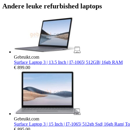
Andere leuke refurbished laptops
Gebruikt.com
Surface Laptop 3 | 13.5 Inch | I7-1065| 512GB| 16gb RAM
€
899.00
Gebruikt.com
Surface Laptop 3 | 15 Inch | I7-1065| 512gb Ssd| 16gb Ram| T
€
895.00