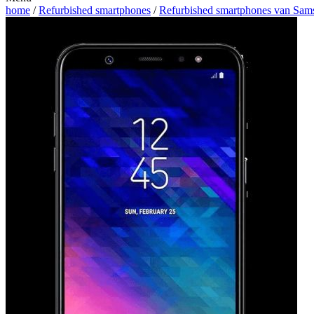
home
/
Refurbished smartphones
/
Refurbished smartphones van Sam