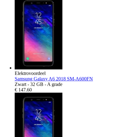
Elektrovoordeel
Samsung Galaxy A6 2018 SM-A600FN
Zwart - 32 GB - A grade
€
147.60