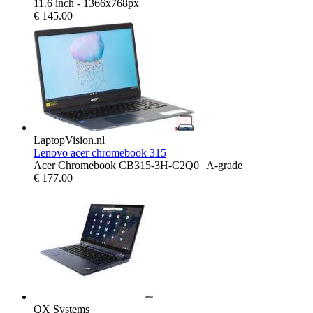
11.6 inch - 1366x768px
€
145.00
LaptopVision.nl
Lenovo acer chromebook 315
Acer Chromebook CB315-3H-C2Q0 | A-grade
€
177.00
QX Systems