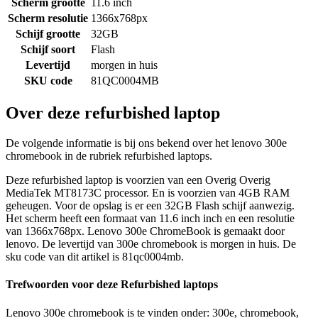
Scherm grootte
11.6 inch
Scherm resolutie
1366x768px
Schijf grootte
32GB
Schijf soort
Flash
Levertijd
morgen in huis
SKU code
81QC0004MB
Over deze refurbished laptop
De volgende informatie is bij ons bekend over het lenovo 300e
chromebook in de rubriek refurbished laptops.
Deze refurbished laptop is voorzien van een Overig Overig
MediaTek MT8173C processor. En is voorzien van 4GB RAM
geheugen. Voor de opslag is er een 32GB Flash schijf aanwezig.
Het scherm heeft een formaat van 11.6 inch inch en een resolutie
van 1366x768px. Lenovo 300e ChromeBook is gemaakt door
lenovo. De levertijd van 300e chromebook is morgen in huis. De
sku code van dit artikel is 81qc0004mb.
Trefwoorden voor deze Refurbished laptops
Lenovo 300e chromebook is te vinden onder: 300e, chromebook,