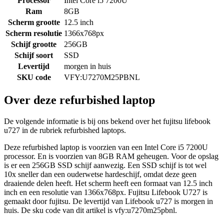
Processor
Intel Core i5 7200U
Ram
8GB
Scherm grootte
12.5 inch
Scherm resolutie
1366x768px
Schijf grootte
256GB
Schijf soort
SSD
Levertijd
morgen in huis
SKU code
VFY:U7270M25PBNL
Over deze refurbished laptop
De volgende informatie is bij ons bekend over het fujitsu lifebook
u727 in de rubriek refurbished laptops.
Deze refurbished laptop is voorzien van een Intel Core i5 7200U
processor. En is voorzien van 8GB RAM geheugen. Voor de opslag
is er een 256GB SSD schijf aanwezig. Een SSD schijf is tot wel
10x sneller dan een ouderwetse hardeschijf, omdat deze geen
draaiende delen heeft. Het scherm heeft een formaat van 12.5 inch
inch en een resolutie van 1366x768px. Fujitsu Lifebook U727 is
gemaakt door fujitsu. De levertijd van Lifebook u727 is morgen in
huis. De sku code van dit artikel is vfy:u7270m25pbnl.