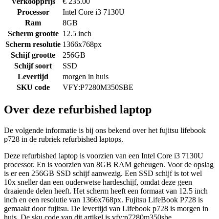
Verkoopprijs
€ 235.00
Processor
Intel Core i3 7130U
Ram
8GB
Scherm grootte
12.5 inch
Scherm resolutie
1366x768px
Schijf grootte
256GB
Schijf soort
SSD
Levertijd
morgen in huis
SKU code
VFY:P7280M350SBE
Over deze refurbished laptop
De volgende informatie is bij ons bekend over het fujitsu lifebook
p728 in de rubriek refurbished laptops.
Deze refurbished laptop is voorzien van een Intel Core i3 7130U
processor. En is voorzien van 8GB RAM geheugen. Voor de opslag
is er een 256GB SSD schijf aanwezig. Een SSD schijf is tot wel
10x sneller dan een ouderwetse hardeschijf, omdat deze geen
draaiende delen heeft. Het scherm heeft een formaat van 12.5 inch
inch en een resolutie van 1366x768px. Fujitsu LifeBook P728 is
gemaakt door fujitsu. De levertijd van Lifebook p728 is morgen in
huis. De sku code van dit artikel is vfy:p7280m350sbe.