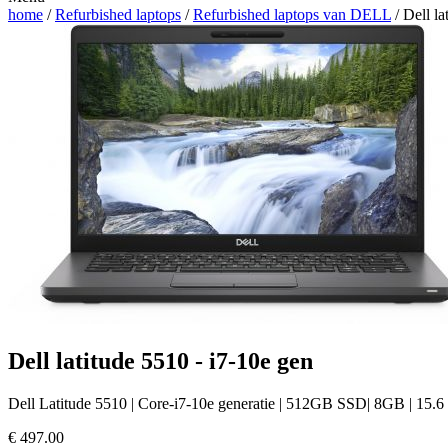
home
/
Refurbished laptops
/
Refurbished laptops van DELL
/ Dell la
Dell latitude 5510 - i7-10e gen
Dell Latitude 5510 | Core-i7-10e generatie | 512GB SSD| 8GB | 15.6 
€
497.00