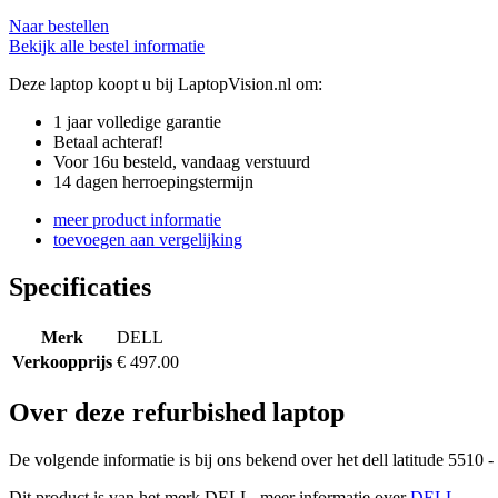
Naar bestellen
Bekijk alle bestel informatie
Deze laptop koopt u bij LaptopVision.nl om:
1 jaar volledige garantie
Betaal achteraf!
Voor 16u besteld, vandaag verstuurd
14 dagen herroepingstermijn
meer product informatie
toevoegen aan vergelijking
Specificaties
Merk
DELL
Verkoopprijs
€ 497.00
Over deze refurbished laptop
De volgende informatie is bij ons bekend over het dell latitude 5510 -
Dit product is van het merk DELL, meer informatie over
DELL
.