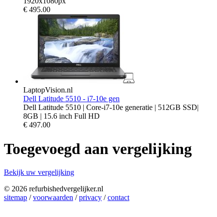
1920x1080px
€
495.00
LaptopVision.nl
Dell Latitude 5510 - i7-10e gen
Dell Latitude 5510 | Core-i7-10e generatie | 512GB SSD|
8GB | 15.6 inch Full HD
€
497.00
Toegevoegd aan vergelijking
Bekijk uw vergelijking
© 2026 refurbishedvergelijker.nl
sitemap
/
voorwaarden
/
privacy
/
contact