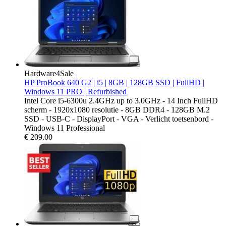
Hardware4Sale
HP ProBook 640 G2 | i5 | 8GB | 128GB SSD | FullHD |
Windows 11 PRO | Refurbished
Intel Core i5-6300u 2.4GHz up to 3.0GHz - 14 Inch FullHD
scherm - 1920x1080 resolutie - 8GB DDR4 - 128GB M.2
SSD - USB-C - DisplayPort - VGA - Verlicht toetsenbord -
Windows 11 Professional
€
209.00