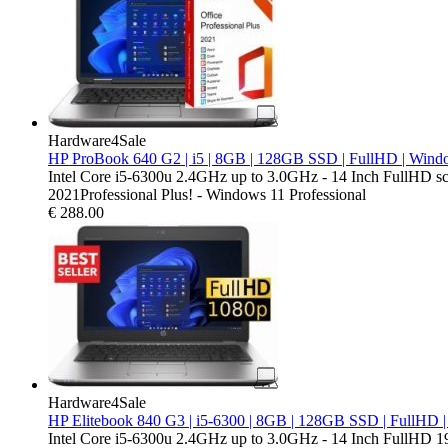
Hardware4Sale
HP ProBook 640 G2 | i5 | 8GB | 128GB SSD | FullHD | Window
Intel Core i5-6300u 2.4GHz up to 3.0GHz - 14 Inch FullHD s
2021Professional Plus! - Windows 11 Professional
€
288.00
Hardware4Sale
HP Elitebook 840 G3 | i5-6300 | 8GB | 128GB SSD | FullHD 
Intel Core i5-6300u 2.4GHz up to 3.0GHz - 14 Inch FullHD 