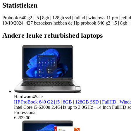
Statistieken
Probook 640 g2 | i5 | 8gb | 128gb ssd | fullhd | windows 11 pro | refu
10/10/2024. 427 bezoekers hebben de Hp probook 640 g2 | i5 | 8gb | 1
Andere leuke refurbished laptops
Hardware4Sale
HP ProBook 640 G2 | i5 | 8GB | 128GB SSD | FullHD | Wind
Intel Core i5-6300u 2.4GHz up to 3.0GHz - 14 Inch FullHD 
Professional
€
209.00