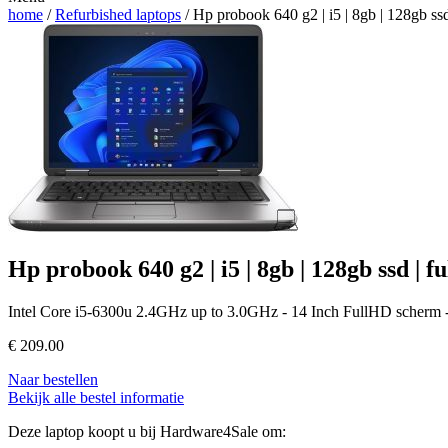
home
/
Refurbished laptops
/ Hp probook 640 g2 | i5 | 8gb | 128gb ssd
Hp probook 640 g2 | i5 | 8gb | 128gb ssd | f
Intel Core i5-6300u 2.4GHz up to 3.0GHz - 14 Inch FullHD scherm 
€
209.00
Naar bestellen
Bekijk alle bestel informatie
Deze laptop koopt u bij Hardware4Sale om: