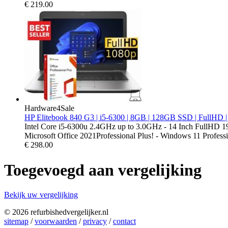
€
219.00
Hardware4Sale
HP Elitebook 840 G3 | i5-6300 | 8GB | 128GB SSD | FullHD | 
Intel Core i5-6300u 2.4GHz up to 3.0GHz - 14 Inch FullHD 
Microsoft Office 2021Professional Plus! - Windows 11 Profess
€
298.00
Toegevoegd aan vergelijking
Bekijk uw vergelijking
© 2026 refurbishedvergelijker.nl
sitemap
/
voorwaarden
/
privacy
/
contact