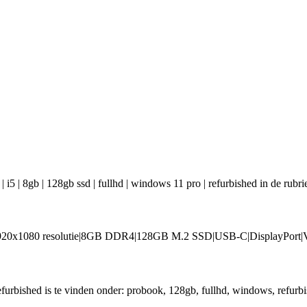
i5 | 8gb | 128gb ssd | fullhd | windows 11 pro | refurbished in de rubri
1920x1080 resolutie|8GB DDR4|128GB M.2 SSD|USB-C|DisplayPort|VG
refurbished is te vinden onder: probook, 128gb, fullhd, windows, refurbi