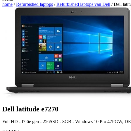
home
/
Refurbished laptops
/
Refurbished laptops van Dell
/ Dell lati
Dell latitude e7270
Full HD - I7 6e gen - 256SSD - 8GB - Windows 10 Pro 47PGW, D