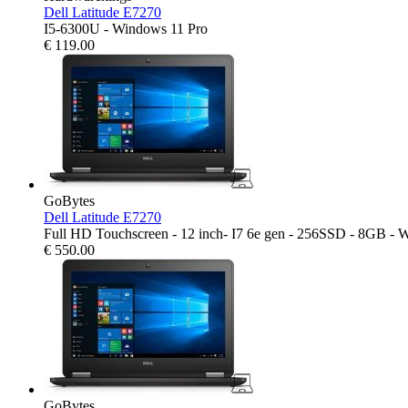
Dell Latitude E7270
I5-6300U - Windows 11 Pro
€
119.00
GoBytes
Dell Latitude E7270
Full HD Touchscreen - 12 inch- I7 6e gen - 256SSD - 8GB - 
€
550.00
GoBytes