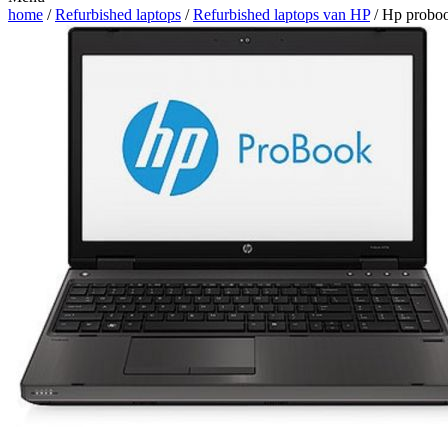
home
/
Refurbished laptops
/
Refurbished laptops van HP
/ Hp probo