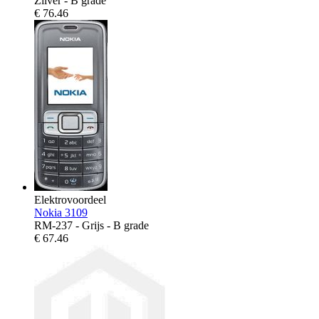
Zilver - B grade
€
76.46
Elektrovoordeel
Nokia 3109
RM-237 - Grijs - B grade
€
67.46