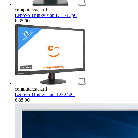
computerzaak.nl
Lenovo Thinkvision LT1713pC
€
35.00
computerzaak.nl
Lenovo Thinkvision T2324dC
€
85.00