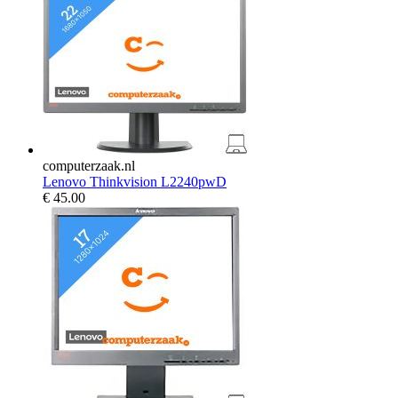
computerzaak.nl
Lenovo Thinkvision L2240pwD
€
45.00