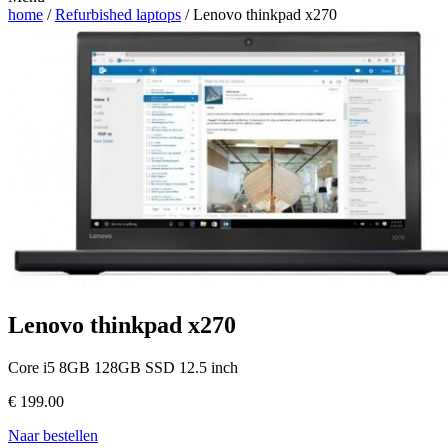
home
/
Refurbished laptops
/ Lenovo thinkpad x270
Lenovo thinkpad x270
Core i5 8GB 128GB SSD 12.5 inch
€
199.00
Naar bestellen