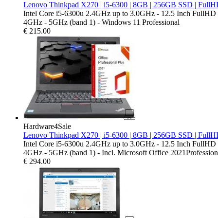
Lenovo Thinkpad X270 | i5-6300 | 8GB | 256GB SSD | FullH
Intel Core i5-6300u 2.4GHz up to 3.0GHz - 12.5 Inch FullH
4GHz - 5GHz (band 1) - Windows 11 Professional
€
215.00
Hardware4Sale
Lenovo Thinkpad X270 | i5-6300 | 8GB | 256GB SSD | FullHD 
Intel Core i5-6300u 2.4GHz up to 3.0GHz - 12.5 Inch FullH
4GHz - 5GHz (band 1) - Incl. Microsoft Office 2021Professiona
€
294.00