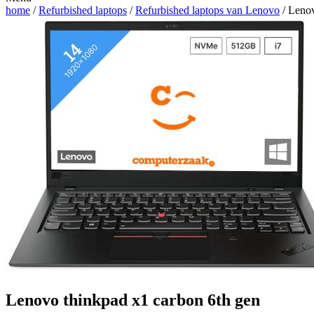
home
/
Refurbished laptops
/
Refurbished laptops van Lenovo
/ Lenov
Lenovo thinkpad x1 carbon 6th gen