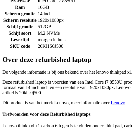
Processor
Intel Core i7 8550U
Ram
16GB
Scherm grootte
14 inch
Scherm resolutie
1920x1080px
Schijf grootte
512GB
Schijf soort
M.2 NVMe
Levertijd
morgen in huis
SKU code
20KHS0J500
Over deze refurbished laptop
De volgende informatie is bij ons bekend over het lenovo thinkpad x1 
Deze refurbished laptop is voorzien van een Intel Core i7 8550U p
formaat van 14 inch inch en een resolutie van 1920x1080px. Lenovo 
artikel is 20khs0j500.
Dit product is van het merk Lenovo, meer informatie over
Lenovo
.
Trefwoorden voor deze Refurbished laptops
Lenovo thinkpad x1 carbon 6th gen is te vinden onder: thinkpad, carbo