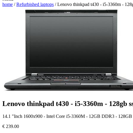
home
/
Refurbished laptops
/ Lenovo thinkpad t430 - i5-3360m - 128
Lenovo thinkpad t430 - i5-3360m - 128gb s
14.1 "Inch 1600x900 - Intel Core i5-3360M - 12GB DDR3 - 128G
€
239.00