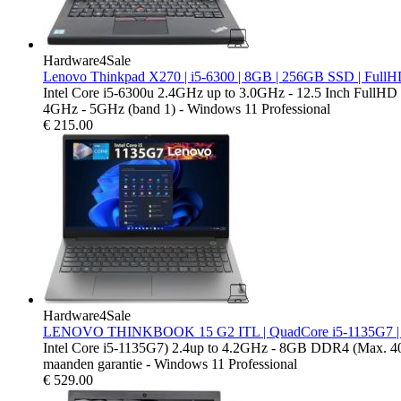
Hardware4Sale
Lenovo Thinkpad X270 | i5-6300 | 8GB | 256GB SSD | FullH
Intel Core i5-6300u 2.4GHz up to 3.0GHz - 12.5 Inch FullH
4GHz - 5GHz (band 1) - Windows 11 Professional
€
215.00
Hardware4Sale
LENOVO THINKBOOK 15 G2 ITL | QuadCore i5-1135G7 | 8G
Intel Core i5-1135G7) 2.4up to 4.2GHz - 8GB DDR4 (Max. 40
maanden garantie - Windows 11 Professional
€
529.00