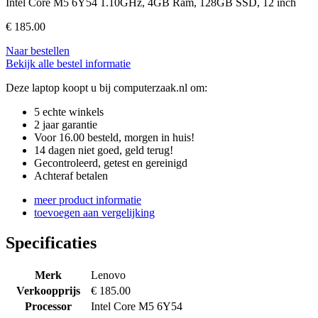
Intel Core M5 6Y54 1.10GHz, 4GB Ram, 128GB SSD, 12 inch
€
185.00
Naar bestellen
Bekijk alle bestel informatie
Deze laptop koopt u bij computerzaak.nl om:
5 echte winkels
2 jaar garantie
Voor 16.00 besteld, morgen in huis!
14 dagen niet goed, geld terug!
Gecontroleerd, getest en gereinigd
Achteraf betalen
meer product informatie
toevoegen aan vergelijking
Specificaties
Merk
Lenovo
Verkoopprijs
€ 185.00
Processor
Intel Core M5 6Y54