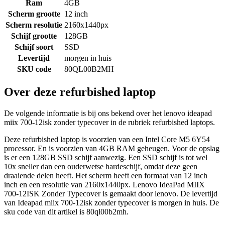
Ram
4GB
Scherm grootte
12 inch
Scherm resolutie
2160x1440px
Schijf grootte
128GB
Schijf soort
SSD
Levertijd
morgen in huis
SKU code
80QL00B2MH
Over deze refurbished laptop
De volgende informatie is bij ons bekend over het lenovo ideapad
miix 700-12isk zonder typecover in de rubriek refurbished laptops.
Deze refurbished laptop is voorzien van een Intel Core M5 6Y54
processor. En is voorzien van 4GB RAM geheugen. Voor de opslag
is er een 128GB SSD schijf aanwezig. Een SSD schijf is tot wel
10x sneller dan een ouderwetse hardeschijf, omdat deze geen
draaiende delen heeft. Het scherm heeft een formaat van 12 inch
inch en een resolutie van 2160x1440px. Lenovo IdeaPad MIIX
700-12ISK Zonder Typecover is gemaakt door lenovo. De levertijd
van Ideapad miix 700-12isk zonder typecover is morgen in huis. De
sku code van dit artikel is 80ql00b2mh.