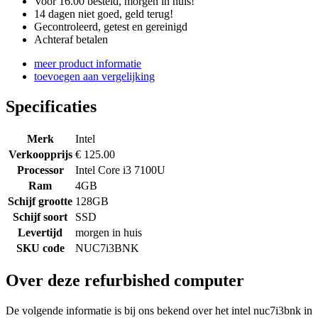
Voor 16.00 besteld, morgen in huis!
14 dagen niet goed, geld terug!
Gecontroleerd, getest en gereinigd
Achteraf betalen
meer product informatie
toevoegen aan vergelijking
Specificaties
Merk
Intel
Verkoopprijs
€ 125.00
Processor
Intel Core i3 7100U
Ram
4GB
Schijf grootte
128GB
Schijf soort
SSD
Levertijd
morgen in huis
SKU code
NUC7i3BNK
Over deze refurbished computer
De volgende informatie is bij ons bekend over het intel nuc7i3bnk in