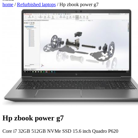
home
/
Refurbished laptops
/ Hp zbook power g7
Hp zbook power g7
Core i7 32GB 512GB NVMe SSD 15.6 inch Quadro P620