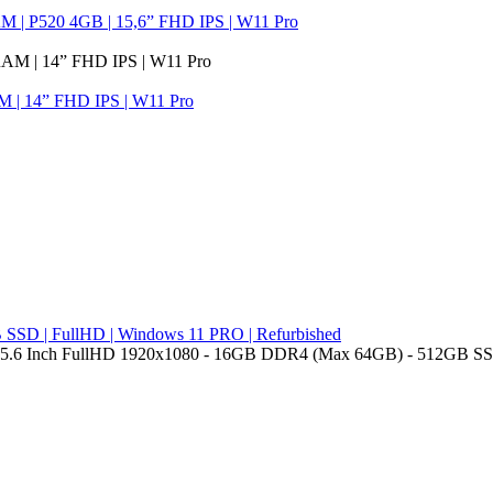
M | P520 4GB | 15,6” FHD IPS | W11 Pro
M | 14” FHD IPS | W11 Pro
B SSD | FullHD | Windows 11 PRO | Refurbished
!! - 15.6 Inch FullHD 1920x1080 - 16GB DDR4 (Max 64GB) - 512GB SSD