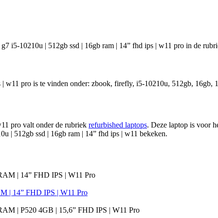
g7 i5-10210u | 512gb ssd | 16gb ram | 14” fhd ips | w11 pro in de rubri
| w11 pro is te vinden onder: zbook, firefly, i5-10210u, 512gb, 16gb, 1
w11 pro valt onder de rubriek
refurbished laptops
. Deze laptop is voor h
u | 512gb ssd | 16gb ram | 14” fhd ips | w11 bekeken.
M | 14” FHD IPS | W11 Pro