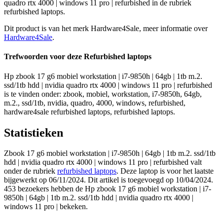
quadro rtx 4000 | windows 11 pro | refurbished in de rubriek
refurbished laptops.
Dit product is van het merk Hardware4Sale, meer informatie over
Hardware4Sale
.
Trefwoorden voor deze Refurbished laptops
Hp zbook 17 g6 mobiel workstation | i7-9850h | 64gb | 1tb m.2.
ssd/1tb hdd | nvidia quadro rtx 4000 | windows 11 pro | refurbished
is te vinden onder: zbook, mobiel, workstation, i7-9850h, 64gb,
m.2., ssd/1tb, nvidia, quadro, 4000, windows, refurbished,
hardware4sale refurbished laptops, refurbished laptops.
Statistieken
Zbook 17 g6 mobiel workstation | i7-9850h | 64gb | 1tb m.2. ssd/1tb
hdd | nvidia quadro rtx 4000 | windows 11 pro | refurbished valt
onder de rubriek
refurbished laptops
. Deze laptop is voor het laatste
bijgewerkt op 06/11/2024. Dit artikel is toegevoegd op 10/04/2024.
453 bezoekers hebben de Hp zbook 17 g6 mobiel workstation | i7-
9850h | 64gb | 1tb m.2. ssd/1tb hdd | nvidia quadro rtx 4000 |
windows 11 pro | bekeken.