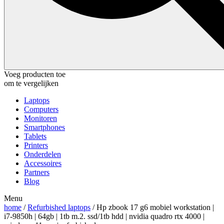
Voeg producten toe
om te vergelijken
Laptops
Computers
Monitoren
Smartphones
Tablets
Printers
Onderdelen
Accessoires
Partners
Blog
Menu
home
/
Refurbished laptops
/ Hp zbook 17 g6 mobiel workstation |
i7-9850h | 64gb | 1tb m.2. ssd/1tb hdd | nvidia quadro rtx 4000 |