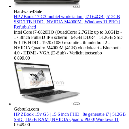
Hardware4Sale
HP ZBook 17 G3 mobiel workstation | i7 | 64GB | 512GB
SSD/1TB HDD | NVIDIA M4000M | Windows 11 PRO |
Refurbished
Intel Core i7-6820HQ (QuadCore) 2.7GHz up to 3.6GHz -
17.3Inch FullHD IPS scherm - 64GB DDR4 - 512GB SSD
& 1TB HDD - 1920x1080 resolutie - thunderbolt 2 -
NVIDIA Quadro M4000M (4GB) videdokaart - Bluetooth
4.0 - HDMI - VGA (D-Sub) - Verlicht toetsenbo
€
899.00
Gebruikt.com
HP ZBook 15v G5 | 15.6 inch FHD | 8e generatie i7 | 512GB
SSD | 16GB RAM | NVIDIA Quadro P600| Windows 11
€
649.00