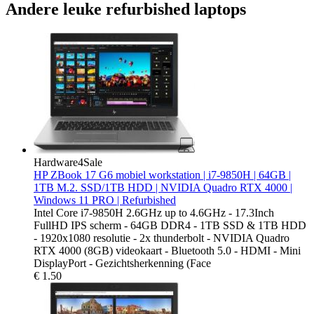
Andere leuke refurbished laptops
Hardware4Sale
HP ZBook 17 G6 mobiel workstation | i7-9850H | 64GB |
1TB M.2. SSD/1TB HDD | NVIDIA Quadro RTX 4000 |
Windows 11 PRO | Refurbished
Intel Core i7-9850H 2.6GHz up to 4.6GHz - 17.3Inch
FullHD IPS scherm - 64GB DDR4 - 1TB SSD & 1TB HDD
- 1920x1080 resolutie - 2x thunderbolt - NVIDIA Quadro
RTX 4000 (8GB) videokaart - Bluetooth 5.0 - HDMI - Mini
DisplayPort - Gezichtsherkenning (Face
€
1.50