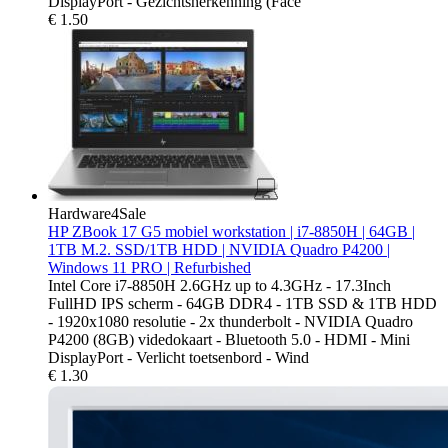
DisplayPort - Gezichtsherkenning (Face
€
1.50
Hardware4Sale
HP ZBook 17 G5 mobiel workstation | i7-8850H | 64GB |
1TB M.2. SSD/1TB HDD | NVIDIA Quadro P4200 |
Windows 11 PRO | Refurbished
Intel Core i7-8850H 2.6GHz up to 4.3GHz - 17.3Inch
FullHD IPS scherm - 64GB DDR4 - 1TB SSD & 1TB HDD
- 1920x1080 resolutie - 2x thunderbolt - NVIDIA Quadro
P4200 (8GB) videdokaart - Bluetooth 5.0 - HDMI - Mini
DisplayPort - Verlicht toetsenbord - Wind
€
1.30