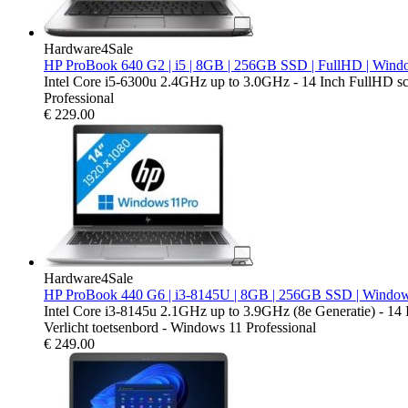
Hardware4Sale
HP ProBook 640 G2 | i5 | 8GB | 256GB SSD | FullHD | Wind
Intel Core i5-6300u 2.4GHz up to 3.0GHz - 14 Inch FullHD 
Professional
€
229.00
Hardware4Sale
HP ProBook 440 G6 | i3-8145U | 8GB | 256GB SSD | Window
Intel Core i3-8145u 2.1GHz up to 3.9GHz (8e Generatie) - 
Verlicht toetsenbord - Windows 11 Professional
€
249.00