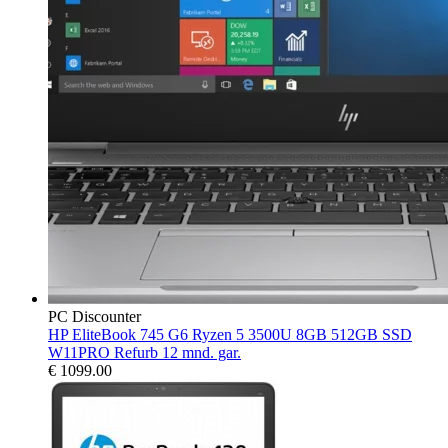
PC Discounter
HP EliteBook 745 G6 Ryzen 5 3500U 8GB 512GB SSD
W11PRO Refurb 12 mnd. gar.
€
1099.00