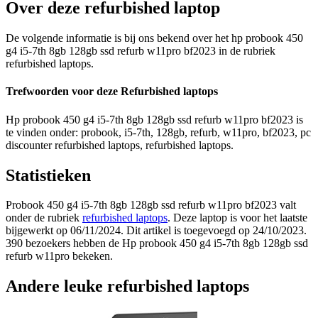
Over deze refurbished laptop
De volgende informatie is bij ons bekend over het hp probook 450
g4 i5-7th 8gb 128gb ssd refurb w11pro bf2023 in de rubriek
refurbished laptops.
Trefwoorden voor deze Refurbished laptops
Hp probook 450 g4 i5-7th 8gb 128gb ssd refurb w11pro bf2023 is
te vinden onder: probook, i5-7th, 128gb, refurb, w11pro, bf2023, pc
discounter refurbished laptops, refurbished laptops.
Statistieken
Probook 450 g4 i5-7th 8gb 128gb ssd refurb w11pro bf2023 valt
onder de rubriek
refurbished laptops
. Deze laptop is voor het laatste
bijgewerkt op 06/11/2024. Dit artikel is toegevoegd op 24/10/2023.
390 bezoekers hebben de Hp probook 450 g4 i5-7th 8gb 128gb ssd
refurb w11pro bekeken.
Andere leuke refurbished laptops