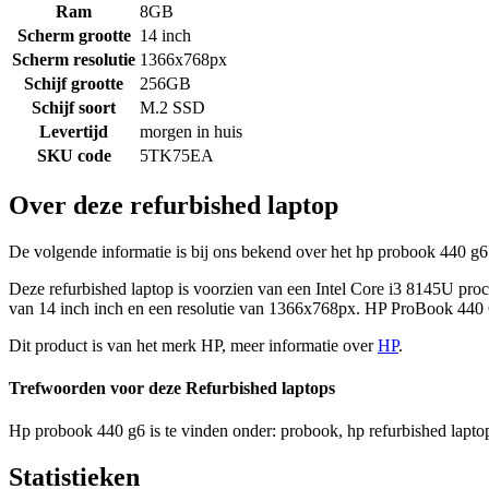
Ram
8GB
Scherm grootte
14 inch
Scherm resolutie
1366x768px
Schijf grootte
256GB
Schijf soort
M.2 SSD
Levertijd
morgen in huis
SKU code
5TK75EA
Over deze refurbished laptop
De volgende informatie is bij ons bekend over het hp probook 440 g6 
Deze refurbished laptop is voorzien van een Intel Core i3 8145U p
van 14 inch inch en een resolutie van 1366x768px. HP ProBook 440 G6
Dit product is van het merk HP, meer informatie over
HP
.
Trefwoorden voor deze Refurbished laptops
Hp probook 440 g6 is te vinden onder: probook, hp refurbished laptop
Statistieken