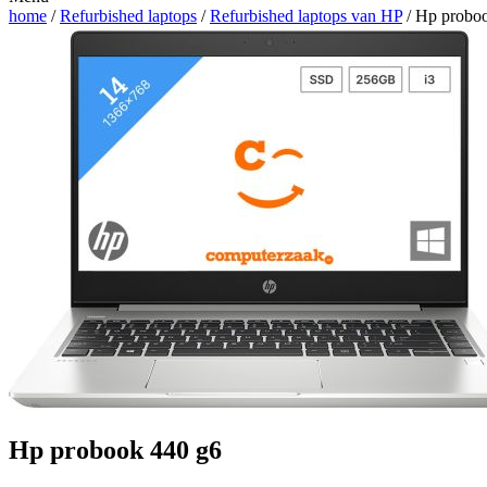
home
/
Refurbished laptops
/
Refurbished laptops van HP
/ Hp probo
Hp probook 440 g6