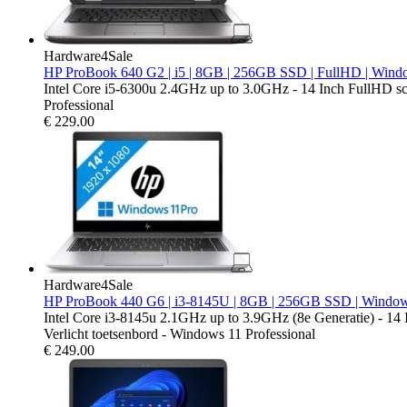
Hardware4Sale
HP ProBook 640 G2 | i5 | 8GB | 256GB SSD | FullHD | Wind
Intel Core i5-6300u 2.4GHz up to 3.0GHz - 14 Inch FullHD 
Professional
€
229.00
Hardware4Sale
HP ProBook 440 G6 | i3-8145U | 8GB | 256GB SSD | Window
Intel Core i3-8145u 2.1GHz up to 3.9GHz (8e Generatie) - 
Verlicht toetsenbord - Windows 11 Professional
€
249.00