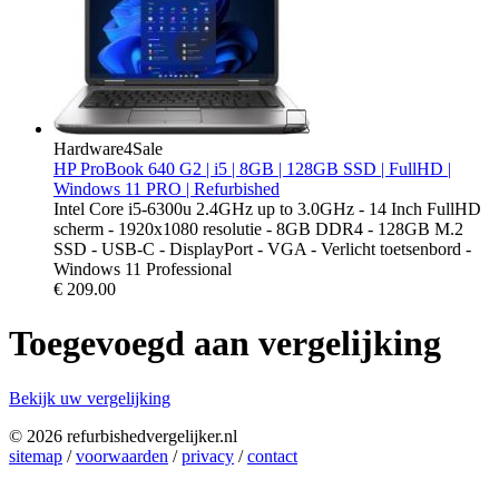
Hardware4Sale
HP ProBook 640 G2 | i5 | 8GB | 128GB SSD | FullHD |
Windows 11 PRO | Refurbished
Intel Core i5-6300u 2.4GHz up to 3.0GHz - 14 Inch FullHD
scherm - 1920x1080 resolutie - 8GB DDR4 - 128GB M.2
SSD - USB-C - DisplayPort - VGA - Verlicht toetsenbord -
Windows 11 Professional
€
209.00
Toegevoegd aan vergelijking
Bekijk uw vergelijking
© 2026 refurbishedvergelijker.nl
sitemap
/
voorwaarden
/
privacy
/
contact