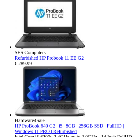
SES Computers
Refurbished HP Probook 11 EE G2
€
289.99
Hardware4Sale
HP ProBook 640 G2 | i5 | 8GB | 256GB SSD | FullHD |
Windows 11 PRO | Refurbished
Intel Core i5-6300u 2.4GHz up to 3.0GHz - 14 Inch FullHD