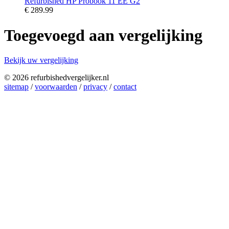
Refurbished HP Probook 11 EE G2
€
289.99
Toegevoegd aan vergelijking
Bekijk uw vergelijking
© 2026 refurbishedvergelijker.nl
sitemap
/
voorwaarden
/
privacy
/
contact