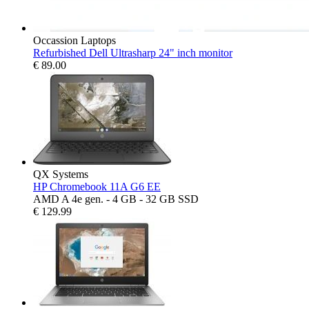
Occassion Laptops
Refurbished Dell Ultrasharp 24" inch monitor
€
89.00
QX Systems
HP Chromebook 11A G6 EE
AMD A 4e gen. - 4 GB - 32 GB SSD
€
129.99