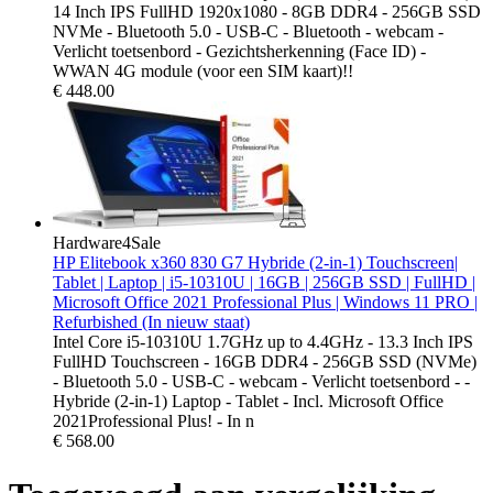
14 Inch IPS FullHD 1920x1080 - 8GB DDR4 - 256GB SSD
NVMe - Bluetooth 5.0 - USB-C - Bluetooth - webcam -
Verlicht toetsenbord - Gezichtsherkenning (Face ID) -
WWAN 4G module (voor een SIM kaart)!!
€
448.00
Hardware4Sale
HP Elitebook x360 830 G7 Hybride (2-in-1) Touchscreen|
Tablet | Laptop | i5-10310U | 16GB | 256GB SSD | FullHD |
Microsoft Office 2021 Professional Plus | Windows 11 PRO |
Refurbished (In nieuw staat)
Intel Core i5-10310U 1.7GHz up to 4.4GHz - 13.3 Inch IPS
FullHD Touchscreen - 16GB DDR4 - 256GB SSD (NVMe)
- Bluetooth 5.0 - USB-C - webcam - Verlicht toetsenbord - -
Hybride (2-in-1) Laptop - Tablet - Incl. Microsoft Office
2021Professional Plus! - In n
€
568.00