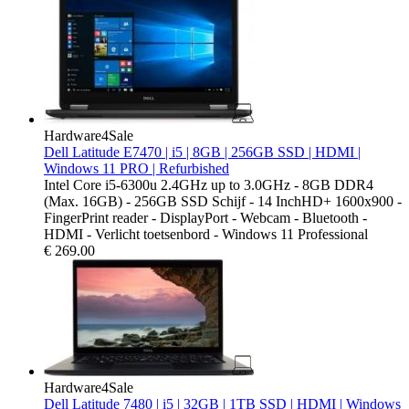
Hardware4Sale
Dell Latitude E7470 | i5 | 8GB | 256GB SSD | HDMI |
Windows 11 PRO | Refurbished
Intel Core i5-6300u 2.4GHz up to 3.0GHz - 8GB DDR4
(Max. 16GB) - 256GB SSD Schijf - 14 InchHD+ 1600x900 -
FingerPrint reader - DisplayPort - Webcam - Bluetooth -
HDMI - Verlicht toetsenbord - Windows 11 Professional
€
269.00
Hardware4Sale
Dell Latitude 7480 | i5 | 32GB | 1TB SSD | HDMI | Windows