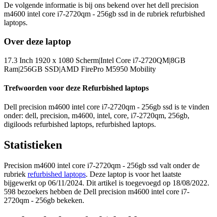
De volgende informatie is bij ons bekend over het dell precision
m4600 intel core i7-2720qm - 256gb ssd in de rubriek refurbished
laptops.
Over deze laptop
17.3 Inch 1920 x 1080 Scherm|Intel Core i7-2720QM|8GB
Ram|256GB SSD|AMD FirePro M5950 Mobility
Trefwoorden voor deze Refurbished laptops
Dell precision m4600 intel core i7-2720qm - 256gb ssd is te vinden
onder: dell, precision, m4600, intel, core, i7-2720qm, 256gb,
digiloods refurbished laptops, refurbished laptops.
Statistieken
Precision m4600 intel core i7-2720qm - 256gb ssd valt onder de
rubriek
refurbished laptops
. Deze laptop is voor het laatste
bijgewerkt op 06/11/2024. Dit artikel is toegevoegd op 18/08/2022.
598 bezoekers hebben de Dell precision m4600 intel core i7-
2720qm - 256gb bekeken.