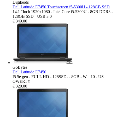
Digiloods
Dell Latitude E7450 Touchscreen i5-5300U - 128GB SSD
14.1 "Inch 1920x1080 - Intel Core i5-5300U - 8GB DDR3 -
128GB SSD - USB 3.0
€
349.00
GoBytes
Dell Latitude E7450
I5 5e gen - FULL HD - 128SSD- - 8GB - Win 10 - US
QWERTY
€
320.00