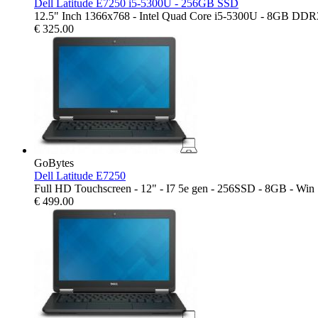
Dell Latitude E7250 i5-5300U - 256GB SSD
12.5" Inch 1366x768 - Intel Quad Core i5-5300U - 8GB DD
€
325.00
GoBytes
Dell Latitude E7250
Full HD Touchscreen - 12" - I7 5e gen - 256SSD - 8GB - Win
€
499.00