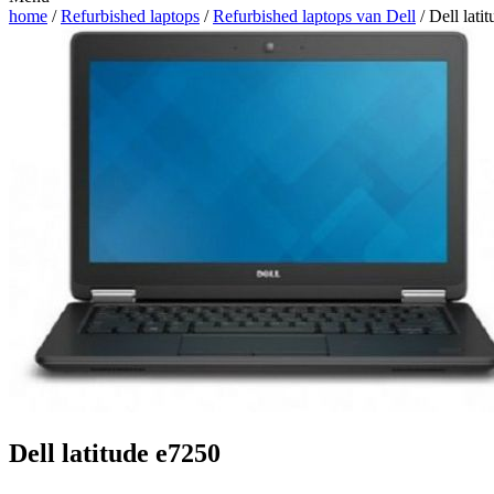
home
/
Refurbished laptops
/
Refurbished laptops van Dell
/ Dell lati
Dell latitude e7250