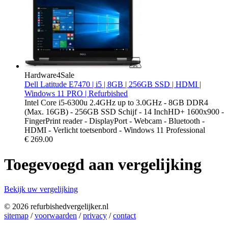
Hardware4Sale
Dell Latitude E7470 | i5 | 8GB | 256GB SSD | HDMI |
Windows 11 PRO | Refurbished
Intel Core i5-6300u 2.4GHz up to 3.0GHz - 8GB DDR4
(Max. 16GB) - 256GB SSD Schijf - 14 InchHD+ 1600x900 -
FingerPrint reader - DisplayPort - Webcam - Bluetooth -
HDMI - Verlicht toetsenbord - Windows 11 Professional
€
269.00
Toegevoegd aan vergelijking
Bekijk uw vergelijking
© 2026 refurbishedvergelijker.nl
sitemap
/
voorwaarden
/
privacy
/
contact