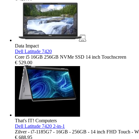
Data Impact
Dell Latitude 7420
Core i5 16GB 256GB NVMe SSD 14 inch Touchscreen
€
529.00
That's IT! Computers
Dell Latitude 7420 2-in-1
Zilver - i7-1185G7 - 16GB - 256GB - 14 inch FHD Touch - W
€
688.95