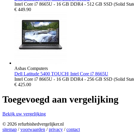
Intel Core i7 8665U - 16 GB DDR4 - 512 GB SSD (Solid State D
€
449.90
Asbas Computers
Dell Latitude 5400 TOUCH| Intel Core i7 8665U
Intel Core i7 8665U - 16 GB DDR4 - 256 GB SSD (Solid State
€
425.00
Toegevoegd aan vergelijking
Bekijk uw vergelijking
© 2026 refurbishedvergelijker.nl
sitemap
/
voorwaarden
/
privacy
/
contact