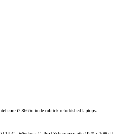
ntel core i7 8665u in de rubriek refurbished laptops.
 14.4'' | Windows 11 Pro | Schermresolutie 1920 x 1080 | |