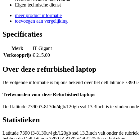
Eigen technische dienst
meer product informatie
toevoegen aan vergelijking
Specificaties
Merk
IT Gigant
Verkoopprijs
€ 215.00
Over deze refurbished laptop
De volgende informatie is bij ons bekend over het dell latitude 7390 
Trefwoorden voor deze Refurbished laptops
Dell latitude 7390 i3-8130u/4gb/120gb ssd 13.3inch is te vinden onder:
Statistieken
Latitude 7390 i3-8130u/4gb/120gb ssd 13.3inch valt onder de rubrie
hebben de Dell latitude 7390 i3-8130u/4gb/120gb ssd bekeken.