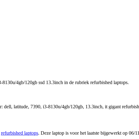
i3-8130u/4gb/120gb ssd 13.3inch in de rubriek refurbished laptops.
 dell, latitude, 7390, i3-8130u/4gb/120gb, 13.3inch, it gigant refurbish
k
refurbished laptops
. Deze laptop is voor het laatste bijgewerkt op 06/