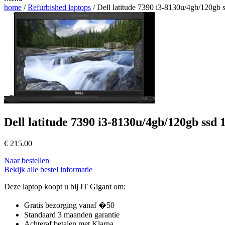
home
/
Refurbished laptops
/ Dell latitude 7390 i3-8130u/4gb/120gb 
Dell latitude 7390 i3-8130u/4gb/120gb ssd 
€
215.00
Naar bestellen
Bekijk alle bestel informatie
Deze laptop koopt u bij IT Gigant om:
Gratis bezorging vanaf �50
Standaard 3 maanden garantie
Achteraf betalen met Klarna