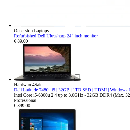
Occassion Laptops
Refurbished Dell Ultrasharp 24" inch monitor
€
89.00
Hardware4Sale
Dell Latitude 7480 | i5 | 32GB | 1TB SSD | HDMI | Windows 
Intel Core i5-6300u 2.4 up to 3.0GHz - 32GB DDR4 (Max. 32
Professional
€
399.00