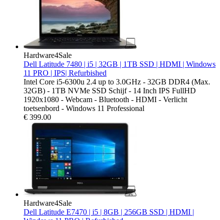
Hardware4Sale
Dell Latitude 7480 | i5 | 32GB | 1TB SSD | HDMI | Windows
11 PRO | IPS| Refurbished
Intel Core i5-6300u 2.4 up to 3.0GHz - 32GB DDR4 (Max.
32GB) - 1TB NVMe SSD Schijf - 14 Inch IPS FullHD
1920x1080 - Webcam - Bluetooth - HDMI - Verlicht
toetsenbord - Windows 11 Professional
€
399.00
Hardware4Sale
Dell Latitude E7470 | i5 | 8GB | 256GB SSD | HDMI |