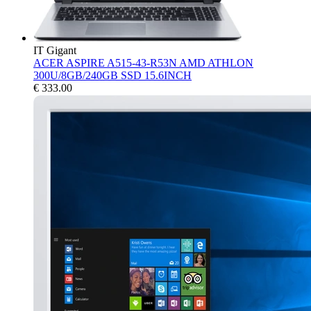
IT Gigant
ACER ASPIRE A515-43-R53N AMD ATHLON
300U/8GB/240GB SSD 15.6INCH
€
333.00