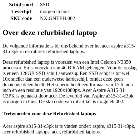
Schijf soort
SSD
Levertijd
morgen in huis
SKU code
NX.GNTEH.002
Over deze refurbished laptop
De volgende informatie is bij ons bekend over het acer aspire a315-
31-c3pk in de rubriek refurbished laptops.
Deze refurbished laptop is voorzien van een Intel Celeron N3350
processor. En is voorzien van 4GB RAM geheugen. Voor de opslag
is er een 128GB SSD schijf aanwezig. Een SSD schijf is tot wel
10x sneller dan een ouderwetse hardeschijf, omdat deze geen
draaiende delen heeft. Het scherm heeft een formaat van 15.6 inch
inch en een resolutie van 1920x1080px. Acer Aspire A315-31-
C3PK is gemaakt door acer. De levertijd van Aspire a315-31-c3pk
is morgen in huis. De sku code van dit artikel is nx.gnteh.002.
Trefwoorden voor deze Refurbished laptops
Acer aspire a315-31-c3pk is te vinden onder: aspire, a315-31-c3pk,
acer refurbished laptops, acer, refurbished laptops.