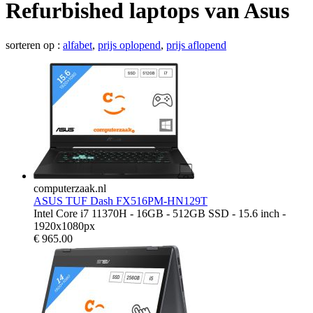
Refurbished laptops van Asus
sorteren op :
alfabet
,
prijs oplopend
,
prijs aflopend
computerzaak.nl
ASUS TUF Dash FX516PM-HN129T
Intel Core i7 11370H - 16GB - 512GB SSD - 15.6 inch -
1920x1080px
€
965.00