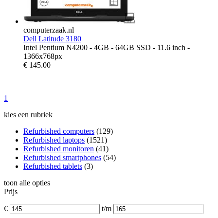
computerzaak.nl
Dell Latitude 3180
Intel Pentium N4200 - 4GB - 64GB SSD - 11.6 inch -
1366x768px
€
145.00
1
kies een rubriek
Refurbished computers
(129)
Refurbished laptops
(1521)
Refurbished monitoren
(41)
Refurbished smartphones
(54)
Refurbished tablets
(3)
toon alle opties
Prijs
€
t/m