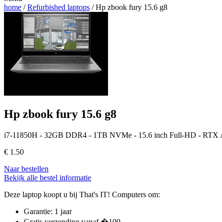
home
/
Refurbished laptops
/ Hp zbook fury 15.6 g8
Hp zbook fury 15.6 g8
i7-11850H - 32GB DDR4 - 1TB NVMe - 15.6 inch Full-HD - RTX 
€
1.50
Naar bestellen
Bekijk alle bestel informatie
Deze laptop koopt u bij That's IT! Computers om:
Garantie: 1 jaar
Gratis verzending vanaf �100,-