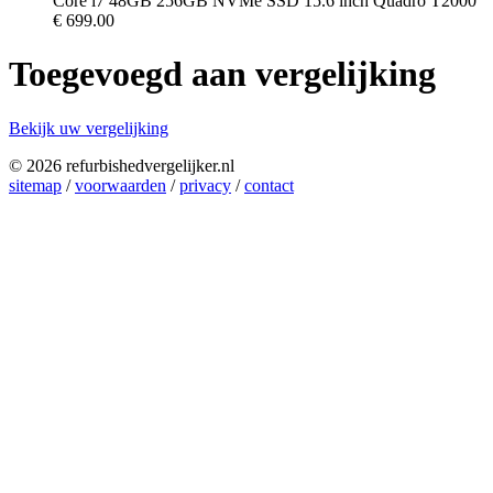
Core i7 48GB 256GB NVMe SSD 15.6 inch Quadro T2000
€
699.00
Toegevoegd aan vergelijking
Bekijk uw vergelijking
© 2026 refurbishedvergelijker.nl
sitemap
/
voorwaarden
/
privacy
/
contact