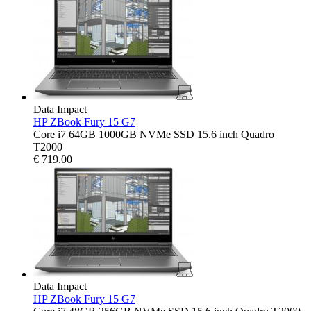
Data Impact
HP ZBook Fury 15 G7
Core i7 64GB 1000GB NVMe SSD 15.6 inch Quadro
T2000
€
719.00
Data Impact
HP ZBook Fury 15 G7